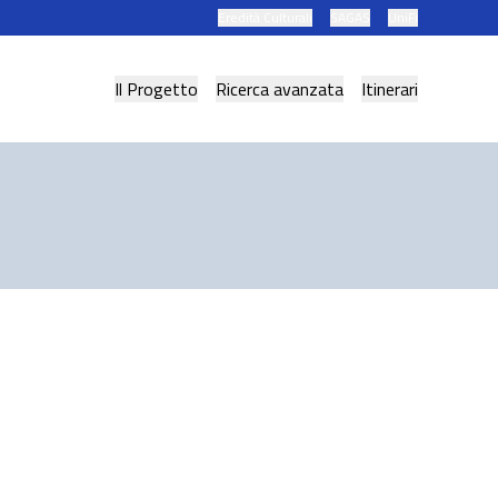
Eredità Culturali
SAGAS
UniFi
Il Progetto
Ricerca avanzata
Itinerari